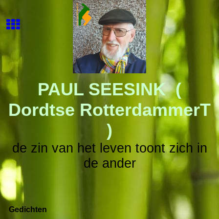
PAUL SEESINK
(
Dordtse RotterdammerT
)
de zin van het leven toont zich in
de ander
Gedichten