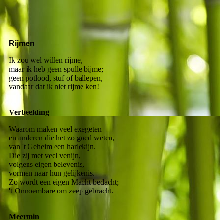
Rijmen
Ik zou wel willen rijme,
maar ik heb geen spulle bijme;
geen potlood, stuf of ballepen,
vandaar dat ik niet rijme ken!
Verbeelding
Waarom maken veel exegeten
en anderen die het zo goed weten,
van 't Geheim een harlekijn.
Die zij met veel venijn,
volgens eigen belevenis,
vormen naar hun gelijkenis.
Zo wordt een eigen Macht bedacht;
't-Onnoembare om zeep gebracht.
Meermin