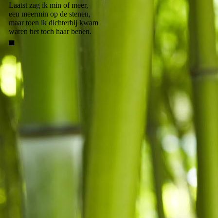
Laatst zag ik min of meer,
een meermin op de stenen,
maar toen ik dichterbij kwam
waren het toch haar benen.
▄