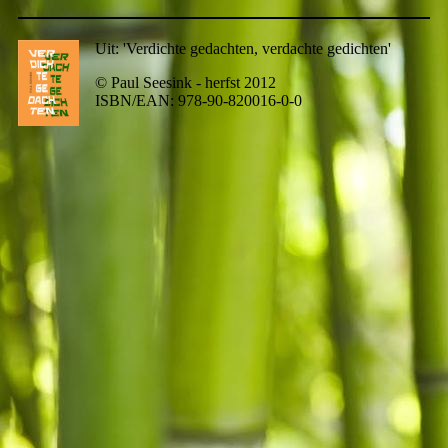
Uit: 'Verdichte gedachten, verdachte gedichten'
© Paul Seesink - herfst 2012
ISBN/EAN: 978-90-820016-0-0